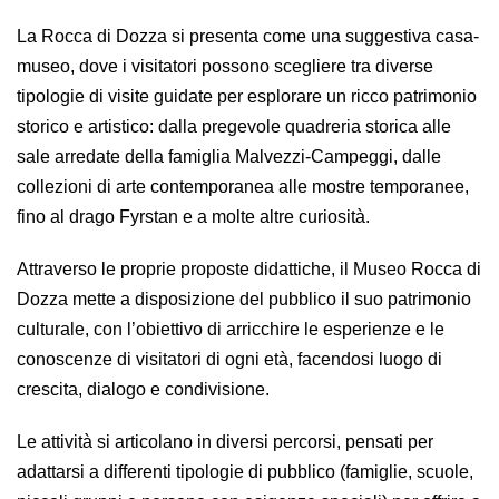
VISITE GUIDATE
La Rocca di Dozza si presenta come una suggestiva casa-
LABORATORI
museo, dove i visitatori possono scegliere tra diverse
NOLEGGIO SALE E MATRIMONI
tipologie di visite guidate per esplorare un ricco patrimonio
BOOKSHOP
storico e artistico: dalla pregevole quadreria storica alle
sale arredate della famiglia Malvezzi-Campeggi, dalle
EVENTI
collezioni di arte contemporanea alle mostre temporanee,
fino al drago Fyrstan e a molte altre curiosità.
EVENTI
Attraverso le proprie proposte didattiche, il Museo Rocca di
ARCHIVIO EVENTI
Dozza mette a disposizione del pubblico il suo patrimonio
culturale, con l’obiettivo di arricchire le esperienze e le
INFORMAZIONE
conoscenze di visitatori di ogni età, facendosi luogo di
TURISTICA
crescita, dialogo e condivisione.
Le attività si articolano in diversi percorsi, pensati per
UFFICIO TURISTICO DI DOZZA
adattarsi a differenti tipologie di pubblico (famiglie, scuole,
GEMELLO DIGITALE BORGO