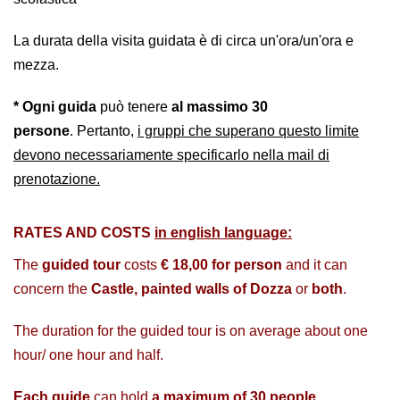
La durata della visita guidata è di circa un'ora/un'ora e
mezza.
* Ogni guida
può tenere
al massimo 30
persone
. Pertanto,
i gruppi che superano questo limite
devono necessariamente specificarlo nella mail di
prenotazione.
RATES AND COSTS
in english language:
The
guided tour
costs
€ 18,00 for person
and it can
concern the
Castle, painted walls of Dozza
or
both
.
The duration for the guided tour is on average about one
hour/ one hour and half.
Each guide
can hold
a maximum of 30 people
.