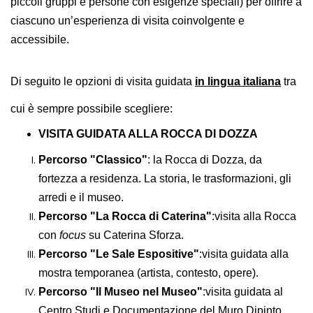
piccoli gruppi e persone con esigenze speciali) per offrire a
DOVE MANGIARE
ciascuno un’esperienza di visita coinvolgente e
DOVE DORMIRE
accessibile.
ATTRAZIONI
EVENTI
Di seguito le opzioni di visita guidata
in lingua italiana
tra
ITINERARI
cui è sempre possibile scegliere
:
MURO
VISITA GUIDATA ALLA ROCCA DI DOZZA
DIPINTO
Percorso
"
Classico"
: l
a Rocca di Dozza, da
FANTASTIKA
fortezza a residenza. La storia, le trasformazioni, gli
arredi e il museo.
ENOTECA
Percorso
"
La Rocca di Caterina"
:
v
isita alla Rocca
REGIONALE
con
focus
su Caterina Sforza.
Percorso "Le Sale Espositive"
:
v
isita guidata alla
mostra temporanea (artista, contesto, opere).
Percorso "Il Museo nel Museo"
:
v
isita guidata al
Centro Studi e Documentazione del Muro Dipinto.