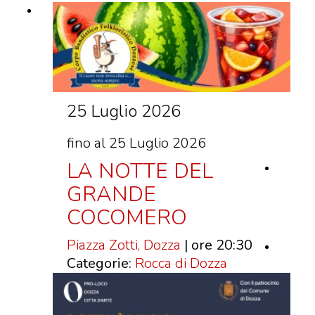
VISITE GUIDATE
LABORATORI
NOLEGGIO SALE E MATRIMONI
BOOKSHOP
25 Luglio 2026
EVENTI
fino al 25 Luglio 2026
EVENTI
LA NOTTE DEL
ARCHIVIO EVENTI
GRANDE
COCOMERO
INFORMAZIONE
TURISTICA
Piazza Zotti, Dozza
| ore 20:30
Categorie:
Rocca di Dozza
UFFICIO TURISTICO DI DOZZA
GEMELLO DIGITALE BORGO