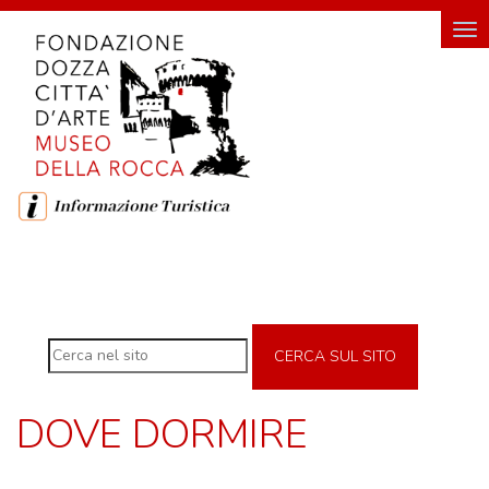
HOME
Tog
nav
FONDAZIONE
FONDAZIONE DOZZA CITTÀ D'ARTE
SOSTENITORI DELLA FONDAZIONE
ROCCA
DI
DOZZA
CERCA SUL SITO
MUSEO DELLA ROCCA
INGRESSO E ORARI DI VISITA
DOVE DORMIRE
GEMELLO DIGITALE MUSEO
MOSTRE TEMPORANEE