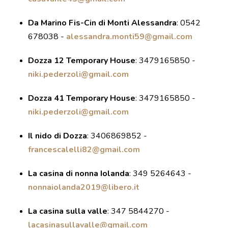
DOVE MANGIARE
Da Marino Fis-Cin di Monti Alessandra
:
0542
DOVE DORMIRE
678038 -
alessandra.monti59@gmail.com
ATTRAZIONI
EVENTI
Dozza 12 Temporary House
:
3479165850 -
ITINERARI
niki.pederzoli@gmail.com
MURO
Dozza 41 Temporary House
:
3479165850 -
DIPINTO
niki.pederzoli@gmail.com
FANTASTIKA
Il nido di Dozza
:
3406869852 -
francescalelli82@gmail.com
ENOTECA
REGIONALE
La casina di nonna Iolanda
:
349 5264643 -
nonnaiolanda2019@libero.it
La casina sulla valle
:
347 5844270 -
lacasinasullavalle@gmail.com