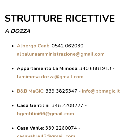
VISITE GUIDATE
STRUTTURE RICETTIVE
LABORATORI
NOLEGGIO SALE E MATRIMONI
A DOZZA
BOOKSHOP
Albergo Canè
:
0542 062030 -
EVENTI
albalunaamministrazione@gmail.com
Appartamento La Mimosa
:
340 6881913 -
EVENTI
lamimosa.dozza@gmail.com
ARCHIVIO EVENTI
B&B MaGiC
:
339 3825347 -
info@bbmagic.it
INFORMAZIONE
TURISTICA
Casa Gentilini
:
348 2208227 -
bgentilini66@gmail.com
UFFICIO TURISTICO DI DOZZA
Casa Vahle
:
339 2260074 -
GEMELLO DIGITALE BORGO
casavahle45@gmail.com