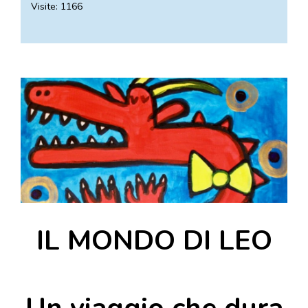
Visite: 1166
DOVE MANGIARE
DOVE DORMIRE
ATTRAZIONI
EVENTI
ITINERARI
MURO
DIPINTO
FANTASTIKA
ENOTECA
REGIONALE
IL MONDO DI LEO
Un viaggio che dura