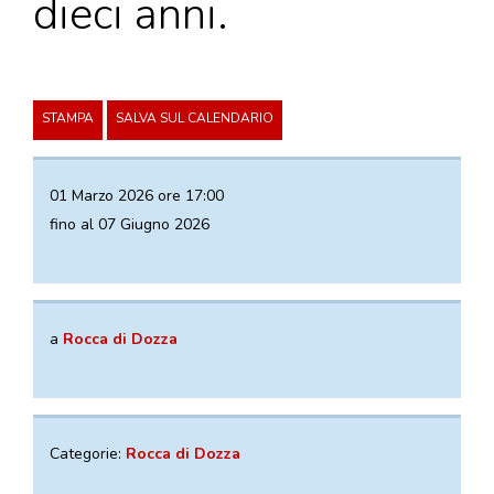
dieci anni.
VISITE GUIDATE
LABORATORI
NOLEGGIO SALE E MATRIMONI
STAMPA
SALVA SUL CALENDARIO
BOOKSHOP
EVENTI
01 Marzo 2026 ore 17:00
fino al 07 Giugno 2026
EVENTI
ARCHIVIO EVENTI
INFORMAZIONE
a
Rocca di Dozza
TURISTICA
UFFICIO TURISTICO DI DOZZA
Categorie:
Rocca di Dozza
GEMELLO DIGITALE BORGO