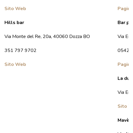
Sito Web
Pagin
Hills bar
Bar pas
Via Monte del Re, 20a, 40060 Dozza BO
Via Em
351 797 9702
0542 
Sito Web
Pagin
La dun
Via Emi
Sito 
Mavè P