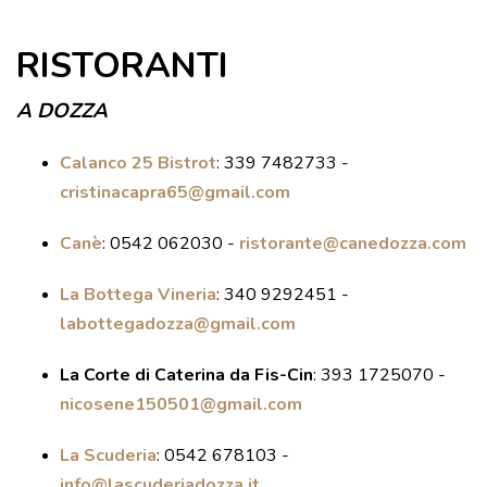
VISITE GUIDATE
RISTORANTI
LABORATORI
NOLEGGIO SALE E MATRIMONI
A DOZZA
BOOKSHOP
Calanco 25 Bistrot
:
339 7482733 -
EVENTI
cristinacapra65@gmail.com
Canè
:
0542 062030 -
ristorante@canedozza.com
EVENTI
ARCHIVIO EVENTI
La Bottega Vineria
:
340 9292451 -
labottegadozza@gmail.com
INFORMAZIONE
TURISTICA
La Corte di Caterina da Fis-Cin
:
393 1725070 -
nicosene150501@gmail.com
UFFICIO TURISTICO DI DOZZA
La Scuderia
:
0542 678103 -
GEMELLO DIGITALE BORGO
info@lascuderiadozza.it