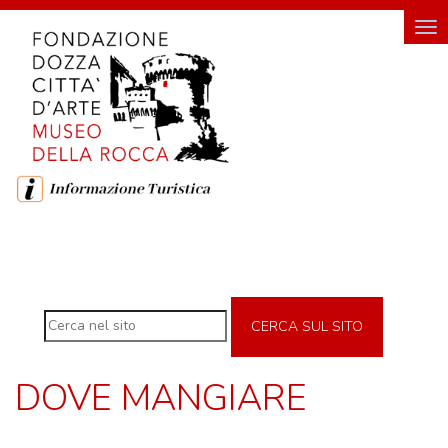
HOME
Tog
nav
FONDAZIONE
FONDAZIONE DOZZA CITTÀ D'ARTE
SOSTENITORI DELLA FONDAZIONE
ROCCA
DI
DOZZA
CERCA SUL SITO
MUSEO DELLA ROCCA
INGRESSO E ORARI DI VISITA
DOVE MANGIARE
GEMELLO DIGITALE MUSEO
MOSTRE TEMPORANEE