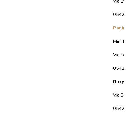
Via 1º
0542 
Pagin
Mini B
Via Fe
0542 
Roxy b
Via Sco
0542 