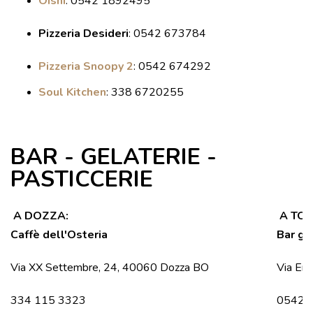
Oishi
:
0542 1892495
Pizzeria Desideri
: 0542 673784
Pizzeria Snoopy 2
: 0542 674292
Soul Kitchen
: 338 6720255
BAR - GELATERIE -
PASTICCERIE
A DOZZA:
A TO
Caffè dell'Osteria
Bar gel
Via XX Settembre, 24, 40060 Dozza BO
Via Emi
334 115 3323
0542 