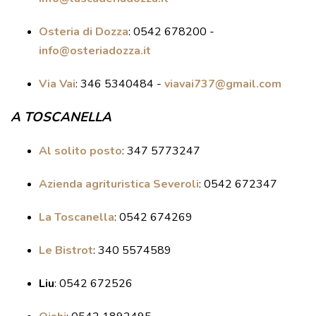
DOVE MANGIARE
Osteria di Dozza
:
0542 678200 -
DOVE DORMIRE
info@osteriadozza.it
ATTRAZIONI
EVENTI
Via Vai
:
346 5340484 -
viavai737@gmail.com
ITINERARI
A TOSCANELLA
MURO
DIPINTO
Al solito posto
: 347 5773247
FANTASTIKA
Azienda agrituristica Severoli
: 0542 672347
ENOTECA
La Toscanella
: 0542 674269
REGIONALE
Le Bistrot
:
340 5574589
Liu
: 0542 672526