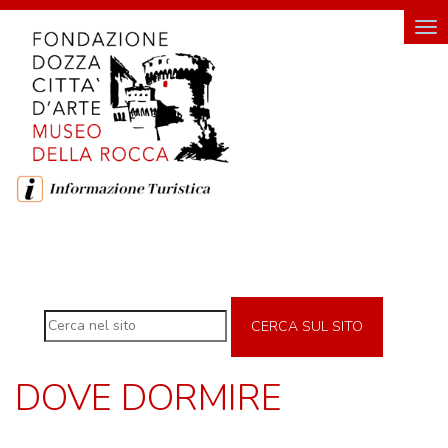
HOME
Tog
nav
FONDAZIONE
FONDAZIONE DOZZA CITTÀ D'ARTE
SOSTENITORI DELLA FONDAZIONE
ROCCA
DI
DOZZA
CERCA SUL SITO
MUSEO DELLA ROCCA
INGRESSO E ORARI DI VISITA
DOVE DORMIRE
GEMELLO DIGITALE MUSEO
MOSTRE TEMPORANEE