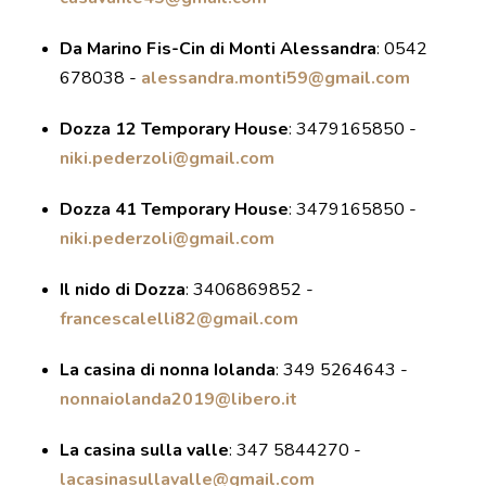
DOVE MANGIARE
Da Marino Fis-Cin di Monti Alessandra
:
0542
DOVE DORMIRE
678038 -
alessandra.monti59@gmail.com
ATTRAZIONI
EVENTI
Dozza 12 Temporary House
:
3479165850 -
ITINERARI
niki.pederzoli@gmail.com
MURO
Dozza 41 Temporary House
:
3479165850 -
DIPINTO
niki.pederzoli@gmail.com
FANTASTIKA
Il nido di Dozza
:
3406869852 -
francescalelli82@gmail.com
ENOTECA
REGIONALE
La casina di nonna Iolanda
:
349 5264643 -
nonnaiolanda2019@libero.it
La casina sulla valle
:
347 5844270 -
lacasinasullavalle@gmail.com