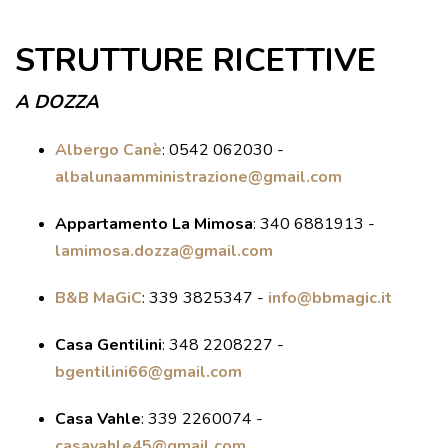
VISITE GUIDATE
STRUTTURE RICETTIVE
LABORATORI
NOLEGGIO SALE E MATRIMONI
A DOZZA
BOOKSHOP
Albergo Canè
:
0542 062030 -
EVENTI
albalunaamministrazione@gmail.com
Appartamento La Mimosa
:
340 6881913 -
EVENTI
lamimosa.dozza@gmail.com
ARCHIVIO EVENTI
B&B MaGiC
:
339 3825347 -
info@bbmagic.it
INFORMAZIONE
TURISTICA
Casa Gentilini
:
348 2208227 -
bgentilini66@gmail.com
UFFICIO TURISTICO DI DOZZA
Casa Vahle
:
339 2260074 -
GEMELLO DIGITALE BORGO
casavahle45@gmail.com