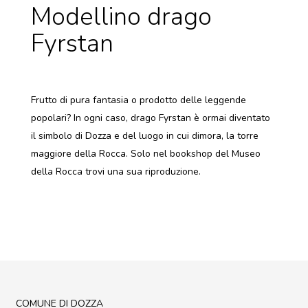
Modellino drago
DOVE MANGIARE
Fyrstan
DOVE DORMIRE
ATTRAZIONI
EVENTI
ITINERARI
Frutto di pura fantasia o prodotto delle leggende
popolari? In ogni caso, drago Fyrstan è ormai diventato
MURO
il simbolo di Dozza e del luogo in cui dimora, la torre
DIPINTO
maggiore della Rocca. Solo nel bookshop del Museo
della Rocca trovi una sua riproduzione.
FANTASTIKA
ENOTECA
REGIONALE
COMUNE DI DOZZA