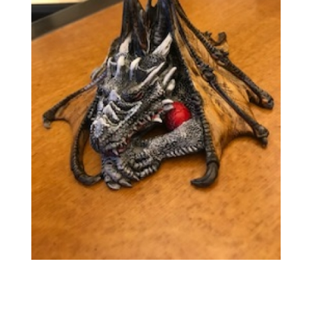
VISITE GUIDATE
LABORATORI
NOLEGGIO SALE E MATRIMONI
BOOKSHOP
EVENTI
EVENTI
ARCHIVIO EVENTI
INFORMAZIONE
TURISTICA
UFFICIO TURISTICO DI DOZZA
GEMELLO DIGITALE BORGO