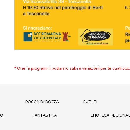
* Orari e programmi potranno subire variazioni per le quali occ
ROCCA DI DOZZA
EVENTI
TO
FANTASTIKA
ENOTECA REGIONA