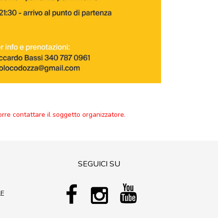
orre contattare il soggetto organizzatore.
SEGUICI SU
LE