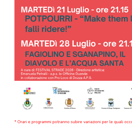
* Orari e programmi potranno subire variazioni per le quali occ