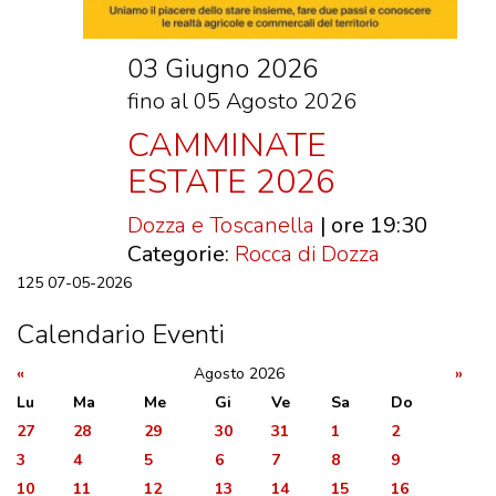
DOVE MANGIARE
DOVE DORMIRE
03 Giugno 2026
ATTRAZIONI
fino al 05 Agosto 2026
EVENTI
CAMMINATE
ITINERARI
ESTATE 2026
MURO
Dozza e Toscanella
| ore 19:30
DIPINTO
Categorie:
Rocca di Dozza
FANTASTIKA
125
07-05-2026
Calendario Eventi
ENOTECA
REGIONALE
«
Agosto 2026
»
Lu
Ma
Me
Gi
Ve
Sa
Do
27
28
29
30
31
1
2
3
4
5
6
7
8
9
10
11
12
13
14
15
16