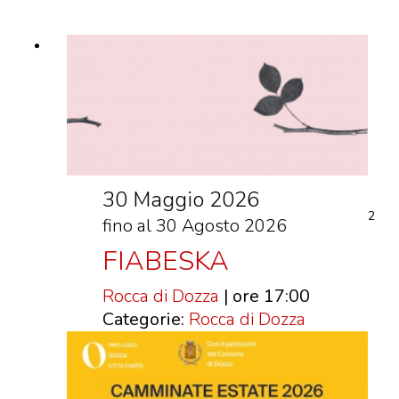
VISITE GUIDATE
LABORATORI
NOLEGGIO SALE E MATRIMONI
BOOKSHOP
EVENTI
30 Maggio 2026
EVENTI
2
fino al 30 Agosto 2026
ARCHIVIO EVENTI
FIABESKA
INFORMAZIONE
TURISTICA
Rocca di Dozza
| ore 17:00
Categorie:
Rocca di Dozza
UFFICIO TURISTICO DI DOZZA
GEMELLO DIGITALE BORGO